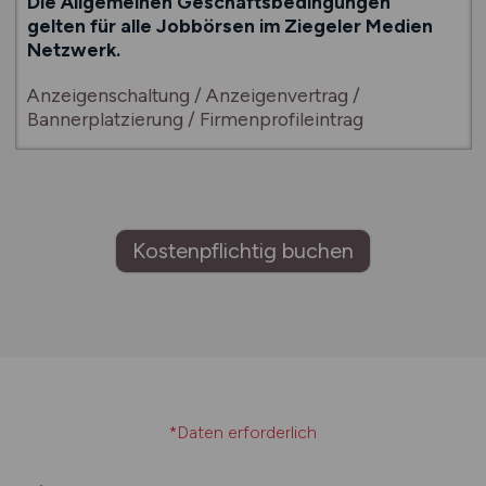
Die Allgemeinen Geschäftsbedingungen
gelten für alle Jobbörsen im Ziegeler Medien
Netzwerk.
Anzeigenschaltung / Anzeigenvertrag /
Bannerplatzierung / Firmenprofileintrag
1a
Anzeigenvertrag im Sinne der hier aufgeführten
Allgemeinen Geschäftsbedingungen, ist der Vertrag
Kostenpflichtig buchen
über die Einschaltung einer oder mehrerer Anzeigen
oder auch Banner eines Stellenanbieters oder anderer
Auftraggeber auf unserem Internetportal /
Internetseiten, zum Zwecke der Bekanntmachung und
Verbreitung.
1b
Für den Anzeigenvertrag gelten ausschließlich unsere
*Daten erforderlich
hier veröffentlichten Allgemeinen
Geschäftsbedingungen und die auf unseren Seiten