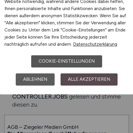
Website notwendig, während andere Cookies dabei helfen,
Ihnen personalisierte Inhalte und Funktionen anzubieten. Sie
Datenschutz / AGB
dienen außerdem anonymen Statistikzwecken. Wenn Sie auf
"Alle akzeptieren" klicken, stimmen Sie der Verwendung aller
Cookies zu. Unter dem Link "Cookie-Einstellungen" am Ende
jeder Seite können Sie Ihre Entscheidung jederzeit
JA
*
, ich habe die
Datenschutzerklärung
zur
nachträglich aufrufen und ändern.
Datenschutzerklärung
Kenntnis genommen. Ich stimme zu, dass
meine Daten und Angaben zum Zweck der
COOKIE-EINSTELLUNGEN
Bearbeitung meiner Buchung elektronisch
erhoben und gespeichert werden.
ABLEHNEN
ALLE AKZEPTIEREN
JA
*
, ich habe die
AGB von
CONTROLLER.JOBS
gelesen und stimme
diesen zu.
AGB – Ziegeler Medien GmbH