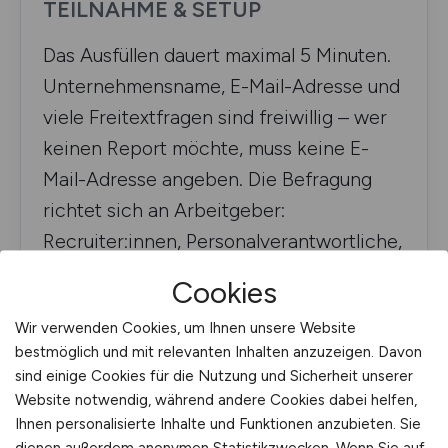
TEILNAHME & SETUP
Das Ausfüllen dauert maximal 5 Minuten.
Unternehmensname, E-Mail-Adresse und
viele Freitextfragen sind freiwillig – wer
keinen Report möchte, muss keine E-
Mail-Adresse angeben. Die Befragung
richtet sich an Arbeitgeber:
Recruiter:innen, Personalverantwortliche,
TA Professionals, Hiring Manager, HR-
Cookies
Mitarbeitende und Geschäftsführer:innen
Wir verwenden Cookies, um Ihnen unsere Website
mit Recruiting-Verantwortung.
bestmöglich und mit relevanten Inhalten anzuzeigen. Davon
sind einige Cookies für die Nutzung und Sicherheit unserer
Website notwendig, während andere Cookies dabei helfen,
KURZÜBERBLICK
Ihnen personalisierte Inhalte und Funktionen anzubieten. Sie