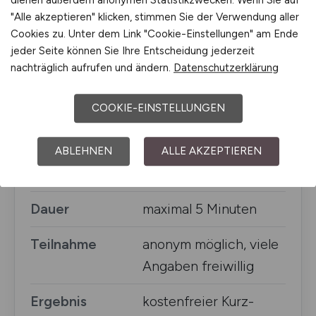
dienen außerdem anonymen Statistikzwecken. Wenn Sie auf
Studie
Recruiting Realities
"Alle akzeptieren" klicken, stimmen Sie der Verwendung aller
Cookies zu. Unter dem Link "Cookie-Einstellungen" am Ende
Deutschland 2026
jeder Seite können Sie Ihre Entscheidung jederzeit
nachträglich aufrufen und ändern.
Datenschutzerklärung
Herausgeberin
Online-Recruiting.net /
Eva Zils
COOKIE-EINSTELLUNGEN
Zielgruppe
Arbeitgeber,
Recruiter:innen, HR-
ABLEHNEN
ALLE AKZEPTIEREN
Verantwortliche
Dauer
maximal 5 Minuten
Teilnahme
anonym möglich, viele
Angaben freiwillig
Ergebnis
kostenfreier Kurz-