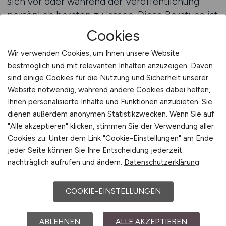
sich vor oder während der Veröffentlichung
persönlich beraten zu lassen. Diese Beratung ist
praxisnah, direkt und auf die Bedürfnisse des
Cookies
Unternehmens zugeschnitten. Ziel ist es,
Wir verwenden Cookies, um Ihnen unsere Website
sicherzustellen, dass jede Anzeige optimal
bestmöglich und mit relevanten Inhalten anzuzeigen. Davon
gestaltet ist und die richtige Wirkung entfaltet.
sind einige Cookies für die Nutzung und Sicherheit unserer
Website notwendig, während andere Cookies dabei helfen,
Das Redaktionsteam von CONTROLLER.JOBS
Ihnen personalisierte Inhalte und Funktionen anzubieten. Sie
unterstützt Arbeitgeber bei der inhaltlichen und
dienen außerdem anonymen Statistikzwecken. Wenn Sie auf
formalen Ausrichtung ihrer Anzeigen. Dabei
"Alle akzeptieren" klicken, stimmen Sie der Verwendung aller
geht es um mehr als nur um Textprüfung – es
Cookies zu. Unter dem Link "Cookie-Einstellungen" am Ende
geht um die strategische Platzierung und die
jeder Seite können Sie Ihre Entscheidung jederzeit
nachträglich aufrufen und ändern.
Datenschutzerklärung
Feinabstimmung der Sprache, um die
Aufmerksamkeit der passenden Bewerber zu
gewinnen. Diese redaktionelle Betreuung ist
COOKIE-EINSTELLUNGEN
einer der Gründe, warum CONTROLLER.JOBS
als beste Jobbörse für Controller-Jobs gilt. Die
ABLEHNEN
ALLE AKZEPTIEREN