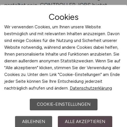
gestaltet sein. CONTROLLER.JOBS bietet
Arbeitgebern daher eine persönliche Beratung,
Cookies
um Anzeigen optimal auf Zielgruppe, Position
Wir verwenden Cookies, um Ihnen unsere Website
und Arbeitgebermarke abzustimmen. Diese
bestmöglich und mit relevanten Inhalten anzuzeigen. Davon
Beratung ist praxisorientiert, effektiv und direkt
sind einige Cookies für die Nutzung und Sicherheit unserer
auf den Erfolg ausgerichtet.
Website notwendig, während andere Cookies dabei helfen,
Ihnen personalisierte Inhalte und Funktionen anzubieten. Sie
Das Redaktionsteam von CONTROLLER.JOBS
dienen außerdem anonymen Statistikzwecken. Wenn Sie auf
verfügt über umfassende Erfahrung in der
"Alle akzeptieren" klicken, stimmen Sie der Verwendung aller
Controlling-Branche. Es weiß, welche
Cookies zu. Unter dem Link "Cookie-Einstellungen" am Ende
Argumente Bewerber überzeugen, welche
jeder Seite können Sie Ihre Entscheidung jederzeit
nachträglich aufrufen und ändern.
Datenschutzerklärung
Tonalität wirkt und wie Anzeigen formuliert sein
müssen, um Aufmerksamkeit zu erzeugen. Auf
Basis dieser Expertise entstehen Anzeigen, die
COOKIE-EINSTELLUNGEN
klar, informativ und professionell sind – ganz
ohne unnötige Werbefloskeln.
ABLEHNEN
ALLE AKZEPTIEREN