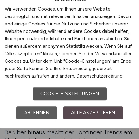
Wir verwenden Cookies, um Ihnen unsere Website
Ein entscheidender Vorteil des Jobfinders liegt
bestmöglich und mit relevanten Inhalten anzuzeigen. Davon
in seiner GEO-Optimierung. Wer Controller
sind einige Cookies für die Nutzung und Sicherheit unserer
Jobs in Frankfurt sucht, erkennt schnell, dass
Website notwendig, während andere Cookies dabei helfen,
Ihnen personalisierte Inhalte und Funktionen anzubieten. Sie
die Gehälter dort höher liegen als in vielen
dienen außerdem anonymen Statistikzwecken. Wenn Sie auf
anderen Regionen – allerdings bei gleichzeitig
"Alle akzeptieren" klicken, stimmen Sie der Verwendung aller
höheren Lebenshaltungskosten. Bewerber in
Cookies zu. Unter dem Link "Cookie-Einstellungen" am Ende
Hamburg oder Berlin wiederum finden eine
jeder Seite können Sie Ihre Entscheidung jederzeit
Vielzahl von Ausschreibungen, die oft mit
nachträglich aufrufen und ändern.
Datenschutzerklärung
attraktiven Zusatzleistungen kombiniert sind.
Der Jobfinder zeigt diese Unterschiede klar auf
COOKIE-EINSTELLUNGEN
und ermöglicht es, die eigene Karriereplanung
gezielt an die individuellen Prioritäten
ABLEHNEN
ALLE AKZEPTIEREN
anzupassen.
Darüber hinaus macht der Jobfinder Trends am