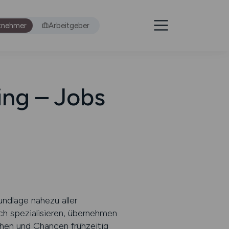
tnehmer
Arbeitgeber
ing – Jobs
undlage nahezu aller
ch spezialisieren, übernehmen
chen und Chancen frühzeitig