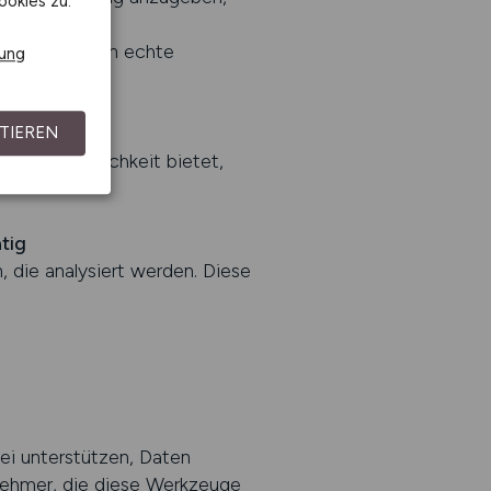
ookies zu.
e Analyse von
efert, sondern echte
rung
ven bietet
TIEREN
on die Möglichkeit bietet,
tig
 die analysiert werden. Diese
ei unterstützen, Daten
tnehmer, die diese Werkzeuge