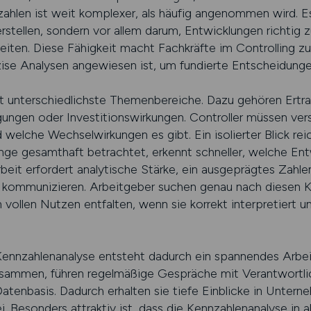
zahlen ist weit komplexer, als häufig angenommen wird. E
rstellen, sondern vor allem darum, Entwicklungen richtig z
ten. Diese Fähigkeit macht Fachkräfte im Controlling zu 
zise Analysen angewiesen ist, um fundierte Entscheidunge
 unterschiedlichste Themenbereiche. Dazu gehören Ertrags
ungen oder Investitionswirkungen. Controller müssen ver
 welche Wechselwirkungen es gibt. Ein isolierter Blick reic
e gesamthaft betrachtet, erkennt schneller, welche Entw
beit erfordert analytische Stärke, ein ausgeprägtes Zahle
u kommunizieren. Arbeitgeber suchen genau nach diesen K
vollen Nutzen entfalten, wenn sie korrekt interpretiert un
ennzahlenanalyse entsteht dadurch ein spannendes Arbeit
sammen, führen regelmäßige Gespräche mit Verantwortli
atenbasis. Dadurch erhalten sie tiefe Einblicke in Unter
i. Besonders attraktiv ist, dass die Kennzahlenanalyse i