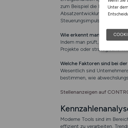
Wenn Sie a
zum Beispiel die Bewertung v
Unter dem 
Absatzentwicklungen. Diese Be
Entscheidu
Steuerungsimpulse geben kann
Wie erkennt man, ob eine Ste
COOKI
Indem man prüft, wie eng die 
Projekte oder strategische Th
Welche Faktoren sind bei de
Wesentlich sind Unternehmensk
bestimmen, wie abwechslungsre
Stellenanzeigen auf CONTR
Kennzahlenanaly
Moderne Tools sind im Bereich
effizient zu verarbeiten, Tren