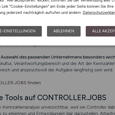
uf "Alle akzeptieren" klicken, stimmen Sie der Verwendung aller C
on Trends, die Optimierung von Kostenstrukturen oder di
Link "Cookie-Einstellungen" am Ende jeder Seite können Sie Ihre
ispiele zeigen Arbeitgebern, dass man nicht nur Zahlen li
ng jederzeit nachträglich aufrufen und ändern.
Datenschutzerklä
.
lle im Bereich Kennzahlenanalyse langfristige Perspekti
E-EINSTELLUNGEN
ABLEHNEN
ALLE AKZEP
Rolle in Entscheidungen eingebunden ist und ob die Positi
emen aktiv zu begleiten.
r Auswahl des passenden Unternehmens besonders wich
ultur, Verantwortungsbereich und die Art der Kennzahlen,
ich und anspruchsvoll die Aufgabe langfristig sein wird.
OLLER.JOBS finden
se Tools auf CONTROLLER.JOBS
 Kennzahlenanalyse unverzichtbar, weil sie Controller dab
ds zu erkennen und Entwicklungen klar darzustellen. Arbei