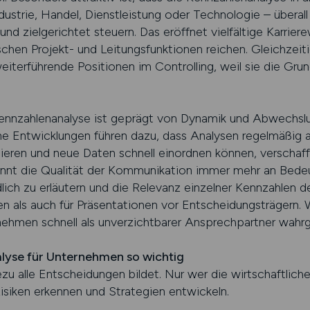
dustrie, Handel, Dienstleistung oder Technologie – übera
nd zielgerichtet steuern. Das eröffnet vielfältige Karrie
ischen Projekt- und Leitungsfunktionen reichen. Gleichzeit
weiterführende Positionen im Controlling, weil sie die Gru
 Kennzahlenanalyse ist geprägt von Dynamik und Abwechsl
e Entwicklungen führen dazu, dass Analysen regelmäßig a
gieren und neue Daten schnell einordnen können, verschaffe
nnt die Qualität der Kommunikation immer mehr an Bedeut
lich zu erläutern und die Relevanz einzelner Kennzahlen de
 als auch für Präsentationen vor Entscheidungsträgern. W
rnehmen schnell als unverzichtbarer Ansprechpartner wa
lyse für Unternehmen so wichtig
ezu alle Entscheidungen bildet. Nur wer die wirtschaftlich
isiken erkennen und Strategien entwickeln.