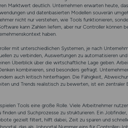
hren Marktwert deutlich. Unternehmen erwarten heute, das
nwendungen und datenbasierten Modellen souverän umgeh
ehmer nicht nur verstehen, wie Tools funktionieren, sond
oftware kann Zahlen liefern, aber nur Controller können 
ternehmenskontext haben.
troller mit unterschiedlichen Systemen, je nach Unterne
ellen zu verbinden, Auswertungen zu automatisieren und B
einen Überblick über die wirtschaftliche Lage geben. Arbe
enken kombinieren, sind besonders gefragt. Unternehmen
ndern auch kritisch hinterfragen. Die Fähigkeit, Abweichu
 und Trends realistisch zu bewerten, ist ein zentraler B
spielen Tools eine große Rolle. Viele Arbeitnehmer nutz
u finden und Suchprozesse zu strukturieren. Ein Jobfinder, 
ote gezielt filtert, hilft dabei, Zeit zu sparen und schne
obportal, das als Jobportal Nummer eins für Controller