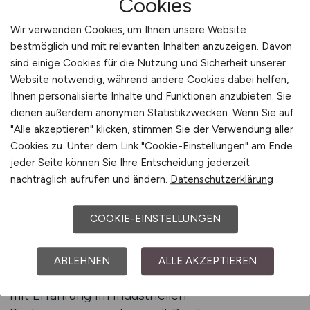
Cookies
Risikomanagement, wo Spezialisierungen wie
Wir verwenden Cookies, um Ihnen unsere Website
operationelles Risiko, Marktrisiko,
bestmöglich und mit relevanten Inhalten anzuzeigen. Davon
Liquiditätssteuerung oder Compliance-Kontrolle
sind einige Cookies für die Nutzung und Sicherheit unserer
entscheidend sind. Der Fokus sollte darauf
Website notwendig, während andere Cookies dabei helfen,
liegen, die eigene Expertise in Kennzahlen,
Ihnen personalisierte Inhalte und Funktionen anzubieten. Sie
Systemen und Projekterfahrungen messbar zu
dienen außerdem anonymen Statistikzwecken. Wenn Sie auf
machen.
"Alle akzeptieren" klicken, stimmen Sie der Verwendung aller
Cookies zu. Unter dem Link "Cookie-Einstellungen" am Ende
Wer systematisch vorgeht, filtert Stellen nach
jeder Seite können Sie Ihre Entscheidung jederzeit
nachträglich aufrufen und ändern.
Datenschutzerklärung
Funktionsbereich, Unternehmensgröße,
Branche und IT-Landschaft. Ein Kandidat mit
Erfahrung in Finanzinstituten, die nach Basel-III-
COOKIE-EINSTELLUNGEN
Richtlinien agieren, kann gezielt nach Banken
suchen, die in der internen Steuerung ähnliche
ABLEHNEN
ALLE AKZEPTIEREN
Modelle einsetzen. Ebenso können Controller
mit Erfahrung im industriellen