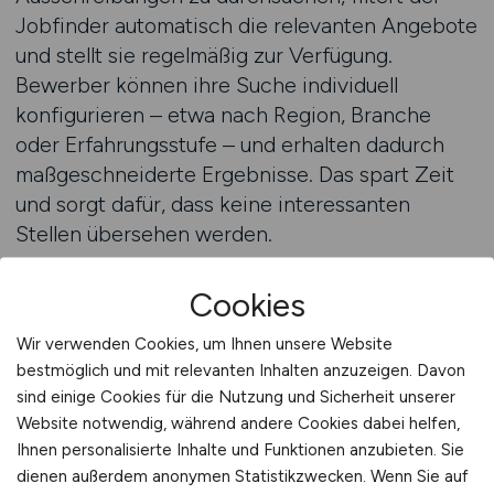
Jobfinder automatisch die relevanten Angebote
und stellt sie regelmäßig zur Verfügung.
Bewerber können ihre Suche individuell
konfigurieren – etwa nach Region, Branche
oder Erfahrungsstufe – und erhalten dadurch
maßgeschneiderte Ergebnisse. Das spart Zeit
und sorgt dafür, dass keine interessanten
Stellen übersehen werden.
Die GEO-optimierten Filterfunktionen des
Cookies
Jobfinders sind besonders wertvoll. Wer
Wir verwenden Cookies, um Ihnen unsere Website
beispielsweise SAP-Controller Jobs in Frankfurt
bestmöglich und mit relevanten Inhalten anzuzeigen. Davon
oder München bevorzugt, erhält ausschließlich
sind einige Cookies für die Nutzung und Sicherheit unserer
passende Ausschreibungen aus diesen
Website notwendig, während andere Cookies dabei helfen,
Regionen. Ebenso können Kandidaten, die sich
Ihnen personalisierte Inhalte und Funktionen anzubieten. Sie
für internationale Unternehmen mit deutschen
dienen außerdem anonymen Statistikzwecken. Wenn Sie auf