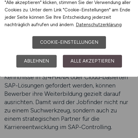
Standorten interessieren, ihre Suche
"Alle akzeptieren" klicken, stimmen Sie der Verwendung aller
entsprechend erweitern. Damit wird der
Cookies zu. Unter dem Link "Cookie-Einstellungen" am Ende
jeder Seite können Sie Ihre Entscheidung jederzeit
Jobfinder zu einem Instrument, das die
nachträglich aufrufen und ändern.
Datenschutzerklärung
Stellensuche individuell, effizient und
strategisch gestaltet.
COOKIE-EINSTELLUNGEN
Darüber hinaus bietet der Jobfinder Bewerbern
die Möglichkeit, langfristige Trends am
ABLEHNEN
ALLE AKZEPTIEREN
Arbeitsmarkt zu erkennen. Wenn etwa vermehrt
Kenntnisse in S/4HANA oder Cloud-basierten
SAP-Lösungen gefordert werden, können
Bewerber ihre Weiterbildung gezielt darauf
ausrichten. Damit wird der Jobfinder nicht nur
zu einem Suchwerkzeug, sondern auch zu
einem strategischen Partner für die
Karriereentwicklung im SAP-Controlling.