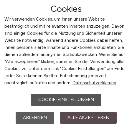
Absolute Vertrauenswürdigkeit und
Cookies
Zuverlässigkeit
Gute Ausdrucksfähigkeit
Wir verwenden Cookies, um Ihnen unsere Website
Hohe Flexibilität hinsichtlich des
bestmöglich und mit relevanten Inhalten anzuzeigen. Davon
Aufgabenspektrums erwartet
sind einige Cookies für die Nutzung und Sicherheit unserer
Website notwendig, während andere Cookies dabei helfen,
Bereitschaft, sich in das
Ihnen personalisierte Inhalte und Funktionen anzubieten. Sie
Zeiterfassungssystem einzuarbeiten
dienen außerdem anonymen Statistikzwecken. Wenn Sie auf
"Alle akzeptieren" klicken, stimmen Sie der Verwendung aller
Benefits
Cookies zu. Unter dem Link "Cookie-Einstellungen" am Ende
jeder Seite können Sie Ihre Entscheidung jederzeit
Abwechslungsreiche Aufgaben - Freuen
nachträglich aufrufen und ändern.
Datenschutzerklärung
Sie sich auf spannende und
herausfordernde Aufgaben in einem
COOKIE-EINSTELLUNGEN
dynamischen Umfeld
Weiterbildungsmöglichkeiten - Nutzen
ABLEHNEN
ALLE AKZEPTIEREN
Sie die vielfältigen
Weiterbildungsangebote der STRABAG