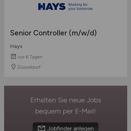
Bachelor-/ Master-/ Diplom-Arbeit
Bremen
Studentenjobs / Werkstudenten
Hamburg
Ausbildung / Studium
Hessen
Praktikum
Senior Controller
(m/w/d)
Mecklenburg-Vorpommern
Niedersachsen
Hays
Nordrhein-Westfalen
vor 6 Tagen
Rheinland-Pfalz
Düsseldorf
Saarland
Sachsen
Sachsen-Anhalt
Schleswig-Holstein
Erhalten Sie neue Jobs
Thüringen
Deutschlandweit
bequem per
E-Mail
!
Österreich
Schweiz
Jobfinder anlegen