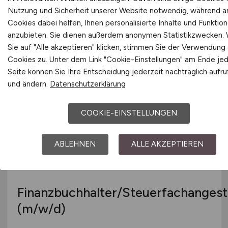
Nutzung und Sicherheit unserer Website notwendig, während 
Controller
(m/w/d)
Cookies dabei helfen, Ihnen personalisierte Inhalte und Funktio
anzubieten. Sie dienen außerdem anonymen Statistikzwecken.
Hays
Sie auf "Alle akzeptieren" klicken, stimmen Sie der Verwendung a
13.07.2026
Cookies zu. Unter dem Link "Cookie-Einstellungen" am Ende je
Seite können Sie Ihre Entscheidung jederzeit nachträglich aufr
Düsseldorf
und ändern.
Datenschutzerklärung
COOKIE-EINSTELLUNGEN
ABLEHNEN
ALLE AKZEPTIEREN
Finanzbuchhalter/Steuerfachangeste
(m/w/d)