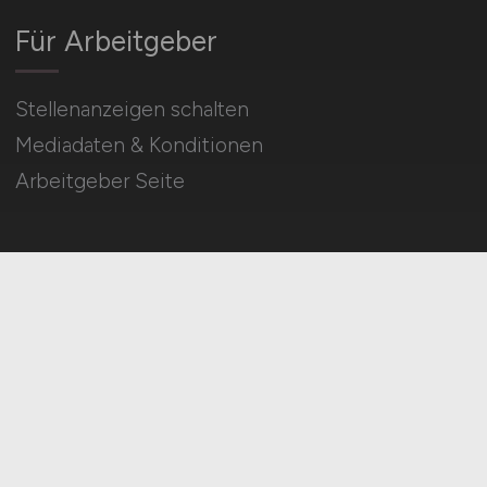
Karrierenetzwerk
Social Media & Networks
Gleichberechtigung & Vielfalt
Für Arbeitgeber
Stellenanzeigen schalten
Mediadaten & Konditionen
Arbeitgeber Seite