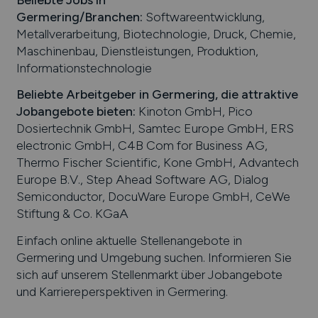
Verkehrsanbindungen:
Bundesautobahnen A 96
und A 99, Bundesstraße B 2, Bahnhof Germering-
Unterpfaffenhofen
Arbeiten in der Nähe von
Germering
:
Landkreis
Fürstenfeldbruck, Puchheim, Fürstenfeldbruck,
Gräfelfing, Bayern, Gauting, Pasing, Aubing, Krailling,
München, Gilching, Alling, Weichselbaum,
Oberbayern, Eichenau, Planegg
Beliebte Jobs in
Germering
/Branchen
:
Softwareentwicklung,
Metallverarbeitung, Biotechnologie, Druck, Chemie,
Maschinenbau, Dienstleistungen, Produktion,
Informationstechnologie
Beliebte Arbeitgeber in
Germering
, die attraktive
Jobangebote bieten
:
Kinoton GmbH, Pico
Dosiertechnik GmbH, Samtec Europe GmbH, ERS
electronic GmbH, C4B Com for Business AG,