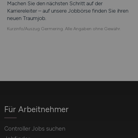
Thermo Fischer Scientific, Kone GmbH, Advantech
Europe B.V., Step Ahead Software AG, Dialog
Semiconductor, DocuWare Europe GmbH, CeWe
Stiftung & Co. KGaA
Einfach online aktuelle Stellenangebote in
Germering
und Umgebung suchen. Informieren Sie
sich auf unserem Stellenmarkt über Jobangebote
und Karriereperspektiven in
Germering
.
Machen Sie den nächsten Schritt auf der
Karriereleiter – auf unsere Jobbörse finden Sie ihren
neuen Traumjob.
Kurzinfo/Auszug Germering. Alle Angaben ohne Gewähr.