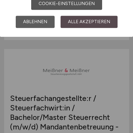
COOKIE-EINSTELLUNGEN
CultureClouds e.V.
vor 5 Tagen
ABLEHNEN
ALLE AKZEPTIEREN
München
Steuerfachangestellte:r /
Steuerfachwirt:in /
Bachelor/Master Steuerrecht
(m/w/d)
Mandantenbetreuung -