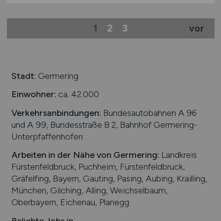
Kaufmännischer Leiter / Head of
Finance & Administration
(m/w/d)
ARCUS Elektrotechnik Alois Schiffmann
GmbH über Personal-Plus
28.07.2026
München
1
2
3
vor
Stadt:
Germering
Einwohner:
ca. 42.000