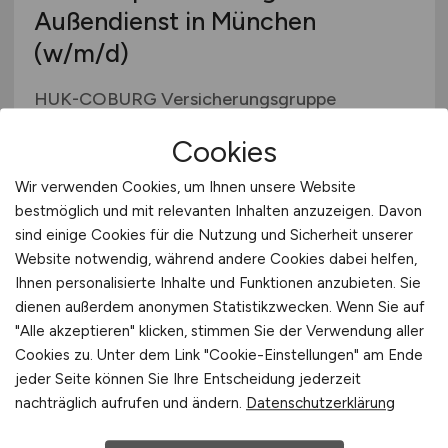
Außendienst in München
(w/m/d)
HUK-COBURG Versicherungsgruppe
vor 5 Tagen
Cookies
München
Wir verwenden Cookies, um Ihnen unsere Website
bestmöglich und mit relevanten Inhalten anzuzeigen. Davon
sind einige Cookies für die Nutzung und Sicherheit unserer
Website notwendig, während andere Cookies dabei helfen,
Ihnen personalisierte Inhalte und Funktionen anzubieten. Sie
dienen außerdem anonymen Statistikzwecken. Wenn Sie auf
"Alle akzeptieren" klicken, stimmen Sie der Verwendung aller
Cookies zu. Unter dem Link "Cookie-Einstellungen" am Ende
jeder Seite können Sie Ihre Entscheidung jederzeit
Finanzbuchhaltung / Buchhaltung
nachträglich aufrufen und ändern.
Datenschutzerklärung
(m/w/d)
mit DATEV-Erfahrung