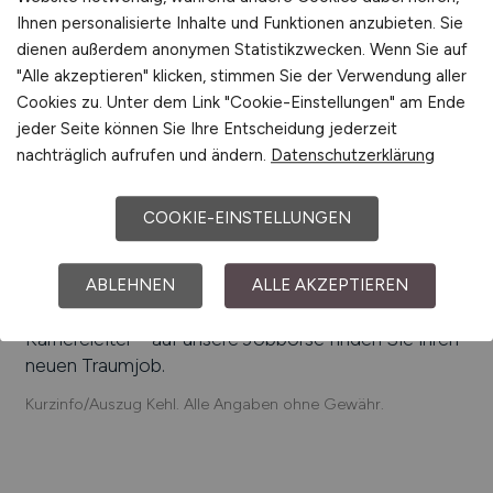
Jobangebote bieten
:
Gartner Speditions GmbH,
Ihnen personalisierte Inhalte und Funktionen anzubieten. Sie
Badische Stahlwerke GmbH, Bürstner GmbH & Co.
dienen außerdem anonymen Statistikzwecken. Wenn Sie auf
KG, MSG Krandienst GmbH, EuroPrintPartner
"Alle akzeptieren" klicken, stimmen Sie der Verwendung aller
GmbH & Co. KG, Ortenau Klinikum – Offenburg-
Cookies zu. Unter dem Link "Cookie-Einstellungen" am Ende
Kehl, Raiffeisen Kraftfutterwerk Kehl, Koehler Kehl
jeder Seite können Sie Ihre Entscheidung jederzeit
GmbH, PressTrade AG
nachträglich aufrufen und ändern.
Datenschutzerklärung
Einfach online aktuelle Stellenangebote in
Kehl
und
Umgebung suchen. Informieren Sie sich auf unserem
COOKIE-EINSTELLUNGEN
Stellenmarkt über Jobangebote und
Karriereperspektiven in
Kehl
.
ABLEHNEN
ALLE AKZEPTIEREN
Machen Sie den nächsten Schritt auf der
Karriereleiter – auf unsere Jobbörse finden Sie ihren
neuen Traumjob.
Kurzinfo/Auszug Kehl. Alle Angaben ohne Gewähr.