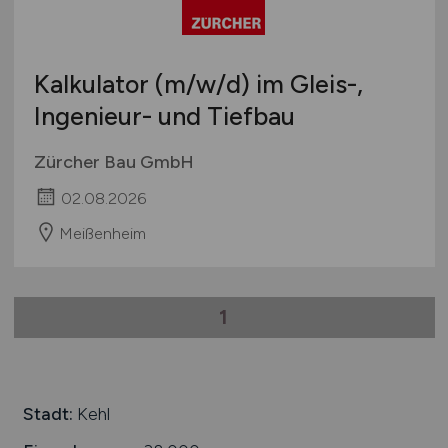
Studentenjobs / Werkstudenten
Hamburg
Ausbildung / Studium
Hessen
Praktikum
Kalkulator
(m/w/d)
im Gleis-,
Mecklenburg-Vorpommern
Ingenieur- und Tiefbau
Niedersachsen
Nordrhein-Westfalen
Zürcher Bau GmbH
Rheinland-Pfalz
02.08.2026
Saarland
Sachsen
Meißenheim
Sachsen-Anhalt
Schleswig-Holstein
1
Thüringen
Deutschlandweit
Österreich
Schweiz
Stadt:
Kehl
Europa