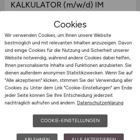
KALKULATOR
(m/w/d)
IM
International
BAUWESEN -
Cookies
SCHLÜSSELFERTIGBAU
Wir verwenden Cookies, um Ihnen unsere Website
BREMER Nord GmbH
bestmöglich und mit relevanten Inhalten anzuzeigen. Davon
28.07.2026
sind einige Cookies für die Nutzung und Sicherheit unserer
Website notwendig, während andere Cookies dabei helfen,
Hamburg, Lübeck
Ihnen personalisierte Inhalte und Funktionen anzubieten. Sie
dienen außerdem anonymen Statistikzwecken. Wenn Sie auf
"Alle akzeptieren" klicken, stimmen Sie der Verwendung aller
1
Cookies zu. Unter dem Link "Cookie-Einstellungen" am Ende
jeder Seite können Sie Ihre Entscheidung jederzeit
nachträglich aufrufen und ändern.
Datenschutzerklärung
COOKIE-EINSTELLUNGEN
ABLEHNEN
ALLE AKZEPTIEREN