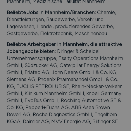
Mannheim, Medizinische Fakultät Mannheim
Beliebte Jobs in
Mannheim
/Branchen
:
Chemie,
Dienstleistungen, Baugewerbe, Verkehr und
Lagerwesen, Handel, produzierendes Gewerbe,
Gastgewerbe, Elektrotechnik, Maschinenbau
Beliebte Arbeitgeber in
Mannheim
, die attraktive
Jobangebote bieten
:
Diringer & Scheidel
Unternehmensgruppe, Essity Operations Mannheim
GmbH, Südzucker AG, Caterpillar Energy Solutions
GmbH, Friatec AG, John Deere GmbH & Co. KG,
Siemens AG, Phoenix Pharmahandel GmbH & Co.
KG, FUCHS PETROLUB SE, Rhein-Neckar-Verkehr
GmbH, Klinikum Mannheim GmbH, knoell Germany
GmbH, EvoBus GmbH, Röchling Automotive SE &
Co. KG, Pepperl+Fuchs AG, ABB Asea Brown
Boveri AG, Roche Diagnostics GmbH, Engelhorn
KGaA, Daimler AG, MVV Energie AG, Bilfinger SE