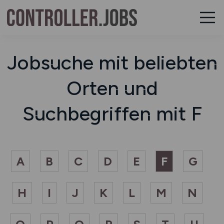
Jobsuche mit beliebten
Orten und
Suchbegriffen mit F
A
B
C
D
E
F
G
H
I
J
K
L
M
N