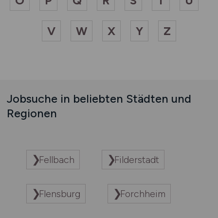
O
P
Q
R
S
T
U
V
W
X
Y
Z
Jobsuche in beliebten Städten und
Regionen
Fellbach
Filderstadt
Flensburg
Forchheim